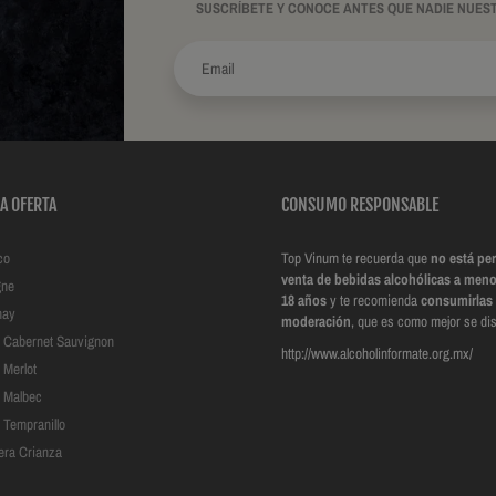
SUSCRÍBETE Y CONOCE ANTES QUE NADIE NUES
A OFERTA
CONSUMO RESPONSABLE
co
Top Vinum te recuerda que
no está per
venta de bebidas alcohólicas a meno
ne
18 años
y te recomienda
consumirlas
nay
moderación
, que es como mejor se dis
to Cabernet Sauvignon
http://www.alcoholinformate.org.mx/
o Merlot
o Malbec
o Tempranillo
era Crianza