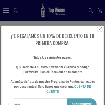
Skip
to
Search
Content
¡TE REGALAMOS UN 10% DE DESCUENTO EN TU
PRIMERA COMPRA!
Cavicchioli Lambrusco Rosato
Sigue los siguientes pasos:
$ 249.00
1) Suscríbete a nuestro Newsletter 2) Aplica el código
TOPVINUM10 en el Checkout de tu compra
¡Además, disfruta de nuestro Programa de Puntos canjeables
por descuentos! Solo tienes que crear una
CUENTA DE
CLIENTE
SUSCRIBIRSE