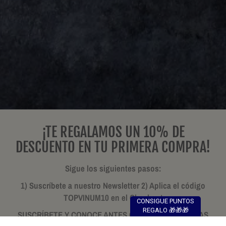
¡TE REGALAMOS UN 10% DE
DESCUENTO EN TU PRIMERA COMPRA!
Sigue los siguientes pasos:
1) Suscríbete a nuestro Newsletter 2) Aplica el código
TOPVINUM10 en el Checkout
CONSIGUE PUNTOS
REGALO 🎁🎁🎁
SUSCRÍBETE Y CONOCE ANTES QUE NADIE NUESTRAS