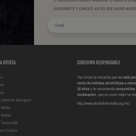
1) Suscríbete a nuestro Newsletter 2) Aplica el c
SUSCRÍBETE Y CONOCE ANTES QUE NADIE NUES
A OFERTA
CONSUMO RESPONSABLE
co
Top Vinum te recuerda que
no está per
venta de bebidas alcohólicas a meno
ne
18 años
y te recomienda
consumirlas
nay
moderación
, que es como mejor se dis
to Cabernet Sauvignon
http://www.alcoholinformate.org.mx/
o Merlot
o Malbec
o Tempranillo
era Crianza