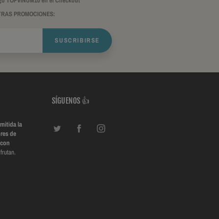
ódigo TOPVINUM10 en el Checkout
TRAS PROMOCIONES:
SUSCRIBIRSE
SÍGUENOS 👍
mitida la
res de
 con
frutan.