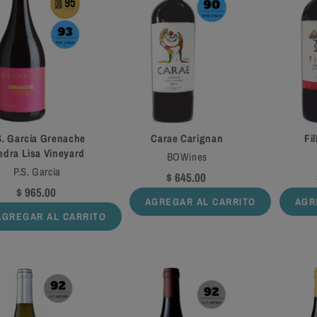
S. García Grenache
Carae Carignan
Fi
edra Lisa Vineyard
BOWines
P.S. García
$ 645.00
$ 965.00
AGREGAR AL CARRITO
AGR
AGREGAR AL CARRITO